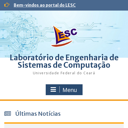
Skip
Bem-vindos ao portal do LESC
to
content
Laboratório de Engenharia de
Sistemas de Computação
Universidade Federal do Ceará
Menu
Últimas Notícias