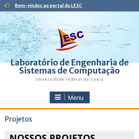
Skip
Bem-vindos ao portal do LESC
to
content
Laboratório de Engenharia de
Sistemas de Computação
Universidade Federal do Ceará
Menu
Projetos
NOSSOS PROJETOS