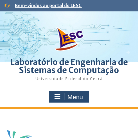
Skip
Bem-vindos ao portal do LESC
to
content
Laboratório de Engenharia de
Sistemas de Computação
Universidade Federal do Ceará
Menu