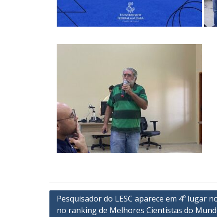
Post
Pesquisador do LESC aparece em 4º lugar no
no ranking de Melhores Cientistas do Mund
navigation