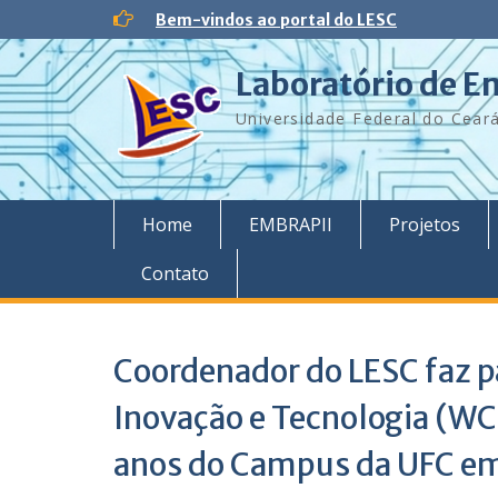
Skip
Bem-vindos ao portal do LESC
to
content
Laboratório de E
Universidade Federal do Cear
Home
EMBRAPII
Projetos
Contato
Coordenador do LESC faz p
Inovação e Tecnologia (W
anos do Campus da UFC em