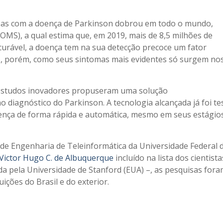
soas com a doença de Parkinson dobrou em todo o mundo,
MS), a qual estima que, em 2019, mais de 8,5 milhões de
curável, a doença tem na sua detecção precoce um fator
, porém, como seus sintomas mais evidentes só surgem no
s estudos inovadores propuseram uma solução
o diagnóstico do Parkinson. A tecnologia alcançada já foi te
oença de forma rápida e automática, mesmo em seus estágio
de Engenharia de Teleinformática da Universidade Federal 
Victor Hugo C. de Albuquerque
incluído na lista dos cientista
a pela Universidade de Stanford (EUA) –, as pesquisas for
ições do Brasil e do exterior.