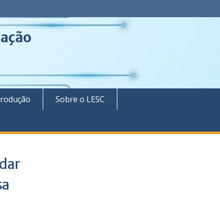
tação
rodução
Sobre o LESC
udar
sa