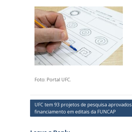
Foto: Portal UFC.
Post
UFC tem 93 projetos de pesquisa aprovados
financiamento em editais da FUNCAP
navigation